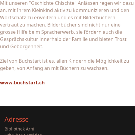
Mit unseren "Gschichte Chischte" Anlässen regen wir dazu
an, mit Ihrem Kleinkind aktiv zu kommunizieren und den
Wortschatz zu erweitern und es mit Bilderbüchern
vertraut zu machen. Bilderbücher sind nicht nur eine
grosse Hilfe beim Spracherwerb, sie fördern auch die
Gesprächskultur innerhalb der Familie und bieten Trost
und Geborgenheit.
Ziel von Buchstart ist es, allen Kindern die Möglichkeit zu
geben, von Anfang an mit Büchern zu wachsen.
www.buchstart.ch
Adresse
Bibliothek Arni